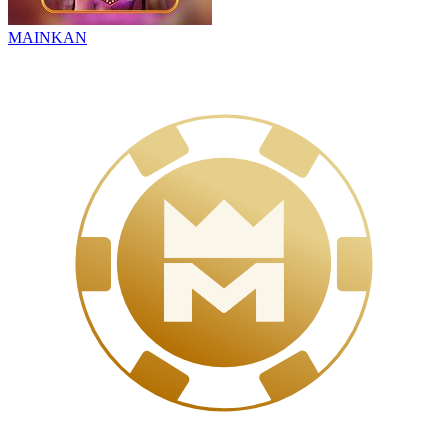
MAINKAN