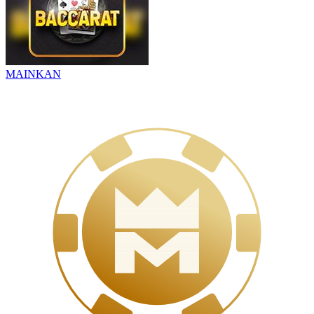
MAINKAN