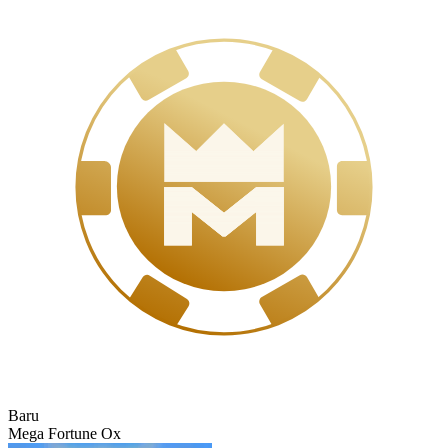
Baru
Mega Fortune Ox