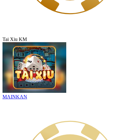
Tai Xiu KM
MAINKAN