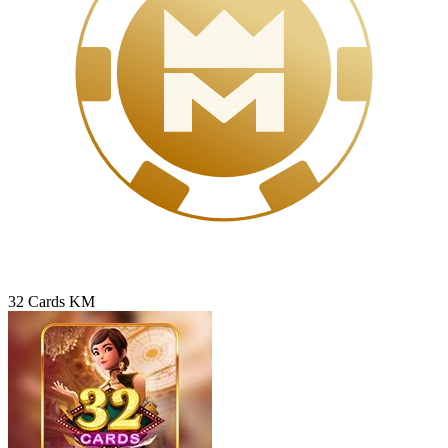
32 Cards KM