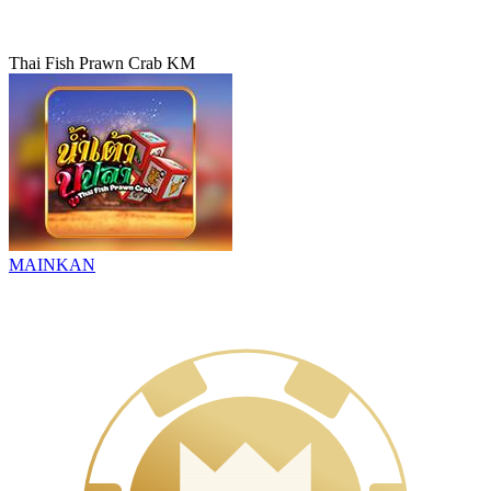
Thai Fish Prawn Crab KM
MAINKAN