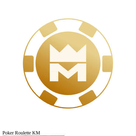
Poker Roulette KM