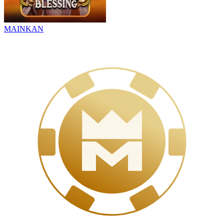
MAINKAN