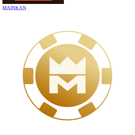
MAINKAN