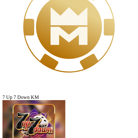
7 Up 7 Down KM