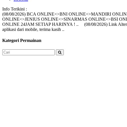
Info Terikini :
(08/08/2026)
BCA ONLINE<>BNI ONLINE<>MANDIRI ONLI
ONLINE<>JENIUS ONLINE<>SINARMAS ONLINE<>BSI O
ONLINE 24JAM SETIAP HARINYA ! ..
(08/08/2026)
Link Alte
aplikasi dari mobile, terima kasih ..
Kategori Permainan