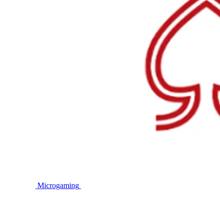
Microgaming