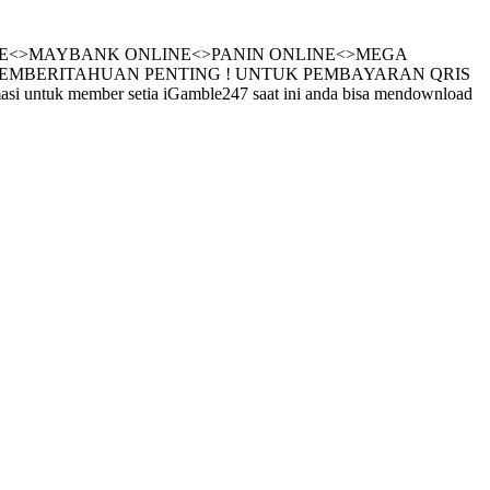
INE<>MAYBANK ONLINE<>PANIN ONLINE<>MEGA
EMBERITAHUAN PENTING ! UNTUK PEMBAYARAN QRIS
asi untuk member setia iGamble247 saat ini anda bisa mendownload