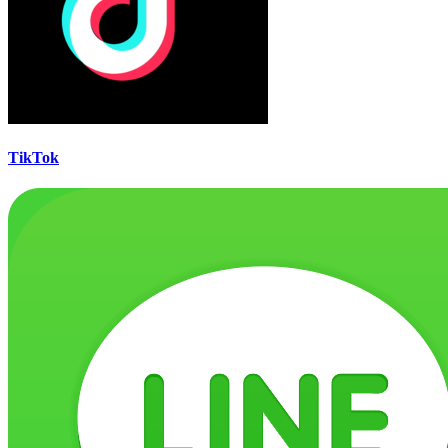
TikTok