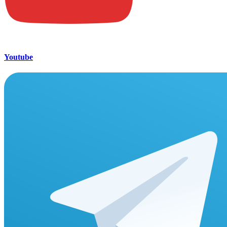
Youtube