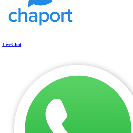
LiveChat