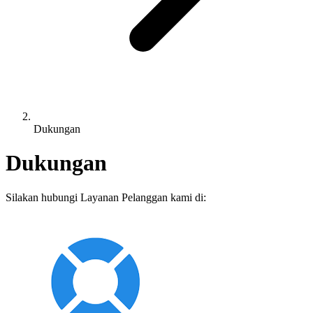
Dukungan
Dukungan
Silakan hubungi Layanan Pelanggan kami di: