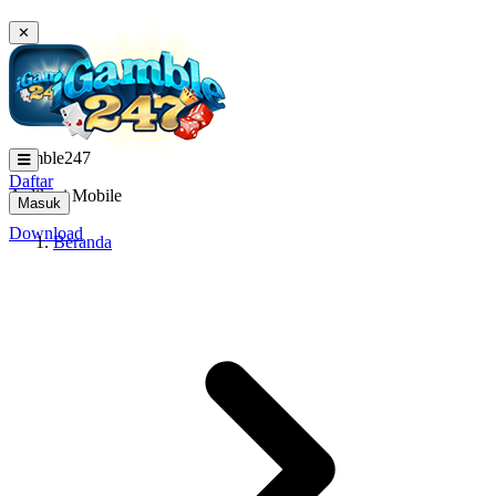
✕
igamble247
Daftar
Aplikasi Mobile
Masuk
Download
Beranda