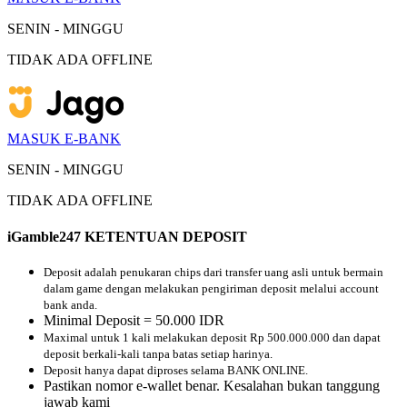
SENIN - MINGGU
TIDAK ADA OFFLINE
MASUK E-BANK
SENIN - MINGGU
TIDAK ADA OFFLINE
iGamble247 KETENTUAN DEPOSIT
Deposit adalah penukaran chips dari transfer uang asli untuk bermain
dalam game dengan melakukan pengiriman deposit melalui account
bank anda.
Minimal Deposit = 50.000 IDR
Maximal untuk 1 kali melakukan deposit Rp 500.000.000 dan dapat
deposit berkali-kali tanpa batas setiap harinya.
Deposit hanya dapat diproses selama BANK ONLINE.
Pastikan nomor e-wallet benar. Kesalahan bukan tanggung
jawab kami