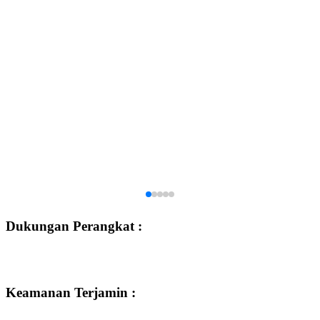
Dukungan Perangkat :
Keamanan Terjamin :