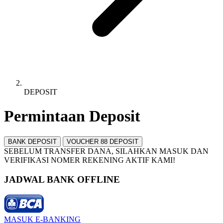
DEPOSIT
Permintaan Deposit
BANK DEPOSIT
VOUCHER 88 DEPOSIT
SEBELUM TRANSFER DANA, SILAHKAN MASUK DAN
VERIFIKASI NOMER REKENING AKTIF KAMI!
JADWAL BANK OFFLINE
MASUK E-BANKING