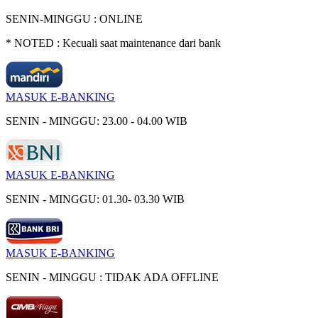
SENIN-MINGGU : ONLINE
* NOTED : Kecuali saat maintenance dari bank
MASUK E-BANKING
SENIN - MINGGU: 23.00 - 04.00 WIB
MASUK E-BANKING
SENIN - MINGGU: 01.30- 03.30 WIB
MASUK E-BANKING
SENIN - MINGGU : TIDAK ADA OFFLINE