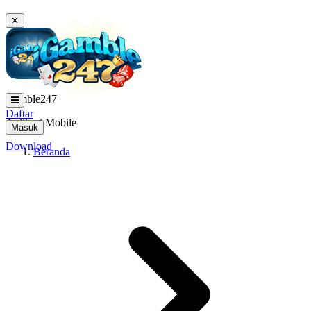
✕
igamble247
Daftar
Aplikasi Mobile
Masuk
Download
Beranda