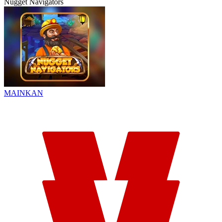
Nugget Navigators
MAINKAN