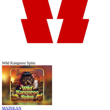
Wild Kangaroo Spins
MAINKAN