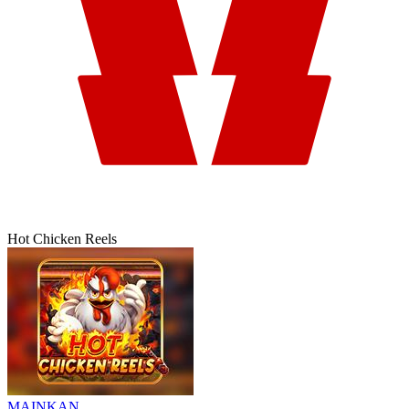
Hot Chicken Reels
MAINKAN