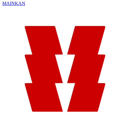
MAINKAN