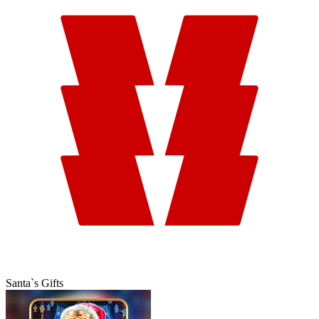
Santa`s Gifts