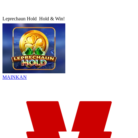
Leprechaun Hold  Hold & Win!
MAINKAN