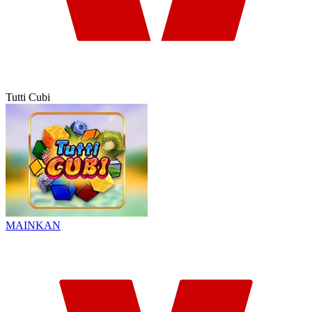
Tutti Cubi
MAINKAN