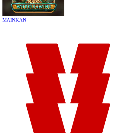
MAINKAN