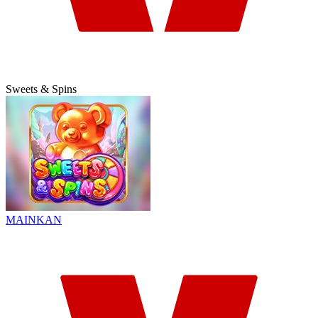
Sweets & Spins
MAINKAN