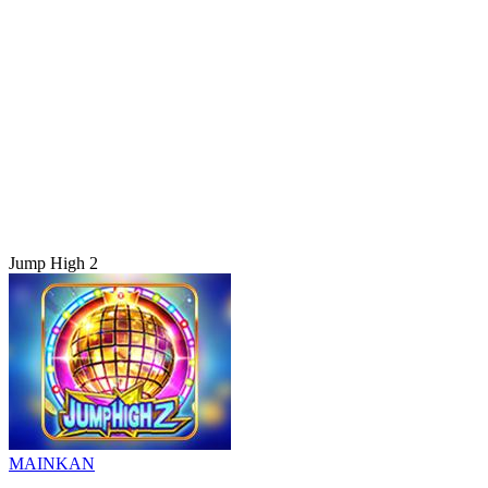
Jump High 2
MAINKAN