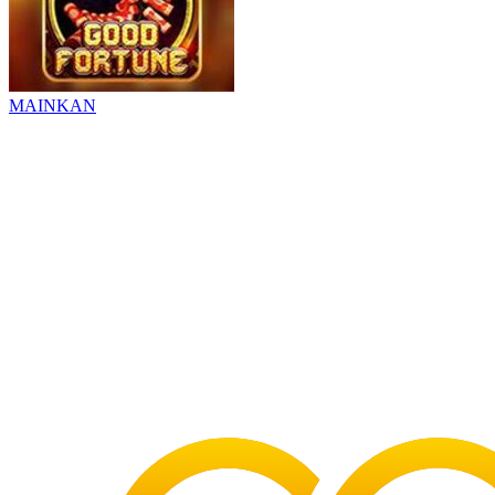
MAINKAN