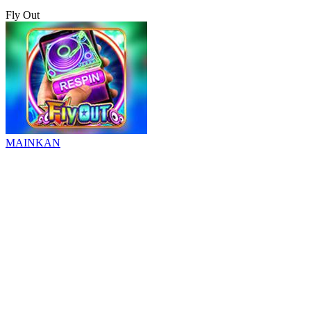
Fly Out
MAINKAN