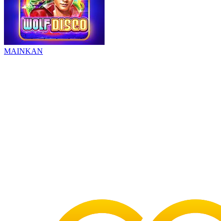
MAINKAN