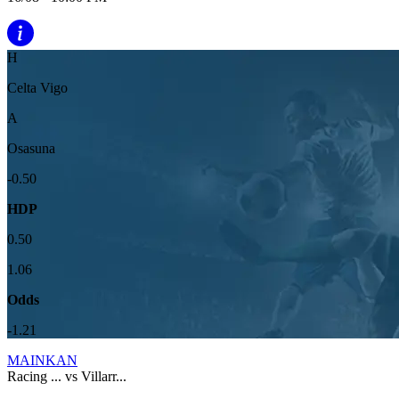
H
Celta Vigo
A
Osasuna
-0.50
HDP
0.50
1.06
Odds
-1.21
MAINKAN
Racing ... vs Villarr...