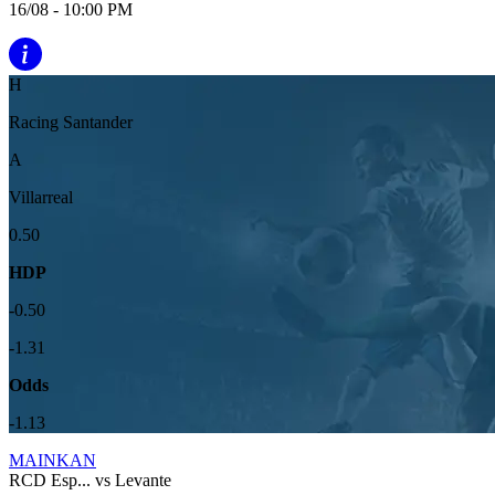
16/08 - 10:00 PM
H
Racing Santander
A
Villarreal
0.50
HDP
-0.50
-1.31
Odds
-1.13
MAINKAN
RCD Esp... vs Levante