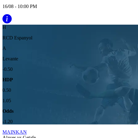
16/08 - 10:00 PM
H
RCD Espanyol
A
Levante
-0.50
HDP
0.50
1.05
Odds
-1.20
MAINKAN
Alaves vs Getafe