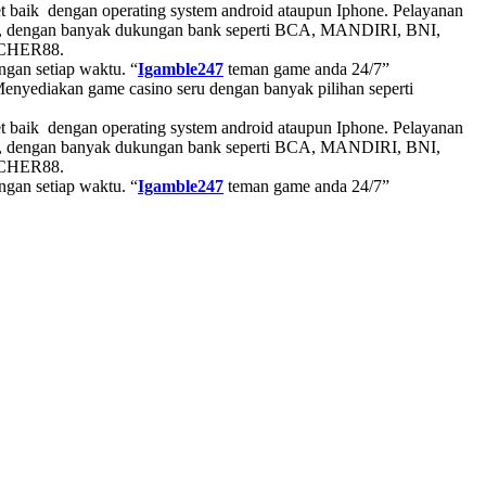
et baik dengan operating system android ataupun Iphone. Pelayanan
as, dengan banyak dukungan bank seperti BCA, MANDIRI, BNI,
CHER88.
gan setiap waktu. “
Igamble247
teman game anda 24/7”
Menyediakan game casino seru dengan banyak pilihan seperti
et baik dengan operating system android ataupun Iphone. Pelayanan
as, dengan banyak dukungan bank seperti BCA, MANDIRI, BNI,
CHER88.
gan setiap waktu. “
Igamble247
teman game anda 24/7”