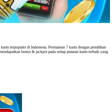
rtu terpopuler di Indonesia. Permainan 7 kartu dengan pemilihan
endapatkan bonus & jackpot pada setiap putaran kartu terbaik yang